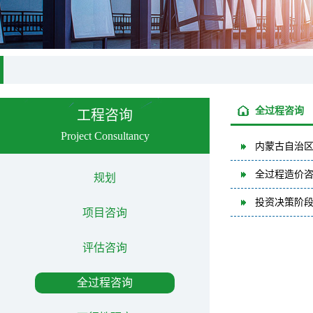
全过程咨询
工程咨询
Project Consultancy
内蒙古自治
全过程造价
规划
投资决策阶段
项目咨询
评估咨询
全过程咨询