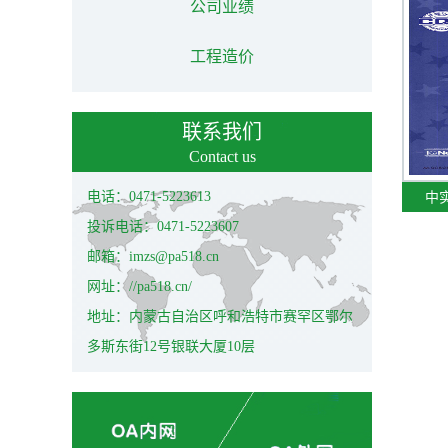
公司业绩
工程造价
联系我们
Contact us
电话：0471-5223613
中
投诉电话：0471-5223607
邮箱：imzs@pa518.cn
网址：//pa518.cn/
地址：内蒙古自治区呼和浩特市赛罕区鄂尔
多斯东街12号银联大厦10层