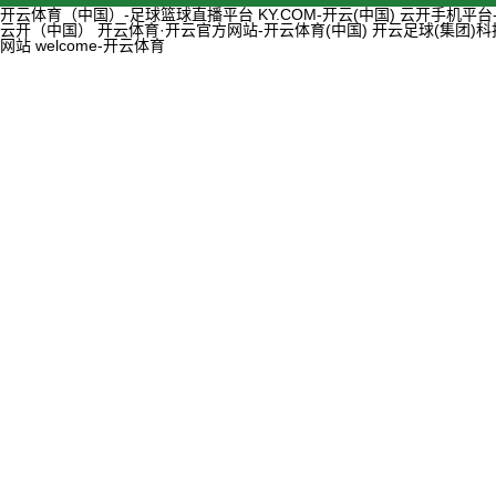
开云体育（中国）-足球篮球直播平台
KY.COM-开云(中国)
云开手机平台
云开（中国）
开云体育·开云官方网站-开云体育(中国)
开云足球(集团)
网站
welcome-开云体育