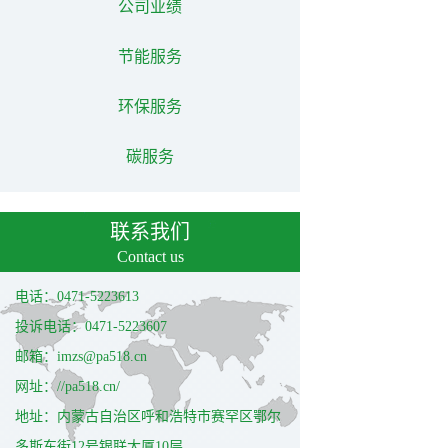
公司业绩
节能服务
环保服务
碳服务
联系我们
Contact us
电话：0471-5223613
投诉电话：0471-5223607
邮箱：imzs@pa518.cn
网址：//pa518.cn/
地址：内蒙古自治区呼和浩特市赛罕区鄂尔
多斯东街12号银联大厦10层