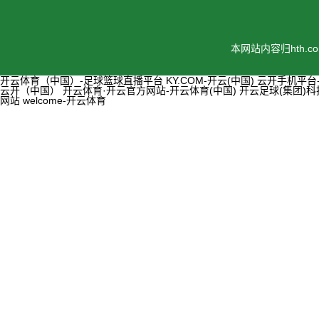
本网站内容归hth.
开云体育（中国）-足球篮球直播平台
KY.COM-开云(中国)
云开手机平台
云开（中国）
开云体育·开云官方网站-开云体育(中国)
开云足球(集团)
网站
welcome-开云体育