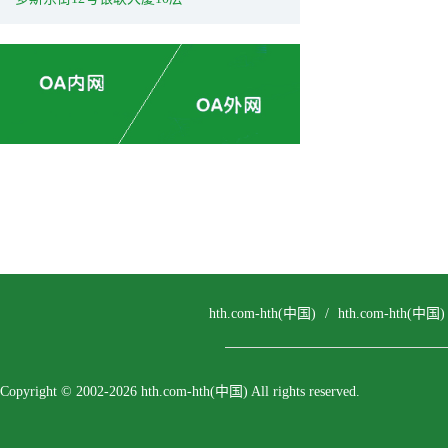
hth.com-hth(中国)
/
hth.com-hth(中国
Copyright © 2002-2026 hth.com-hth(中国) All rights reserved.