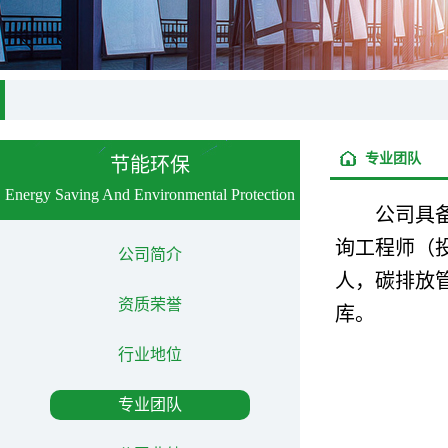
专业团队
节能环保
Energy Saving And Environmental Protection
公司具
询工程师（
公司简介
人，碳排放
资质荣誉
库。
行业地位
专业团队