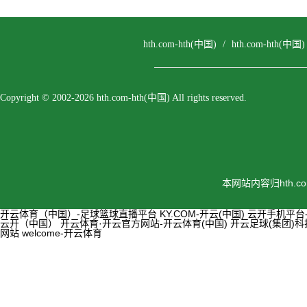
hth.com-hth(中国)
/
hth.com-hth(中国
Copyright © 2002-2026 hth.com-hth(中国) All rights reserved.
本网站内容归hth.
开云体育（中国）-足球篮球直播平台
KY.COM-开云(中国)
云开手机平台
云开（中国）
开云体育·开云官方网站-开云体育(中国)
开云足球(集团)
网站
welcome-开云体育