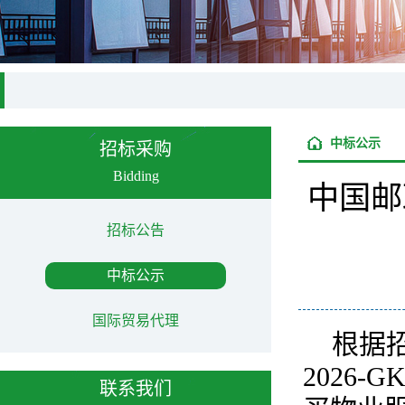
中标公示
招标采购
Bidding
中国邮
招标公告
中标公示
国际贸易代理
根据
2026
联系我们