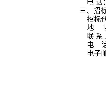
电 话：
三、招
招标
地 
联 系
电 话：
电子邮件