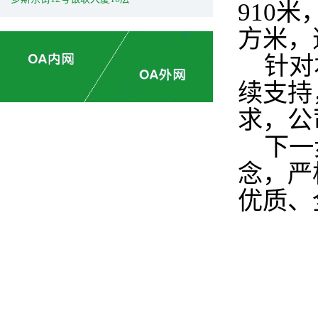
910米
方米，
针对
续支持
求，公
下一
念，严
优质、