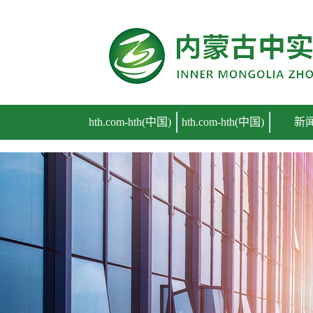
hth.com
hth.com-hth(中国)
hth.com-hth(中国)
新