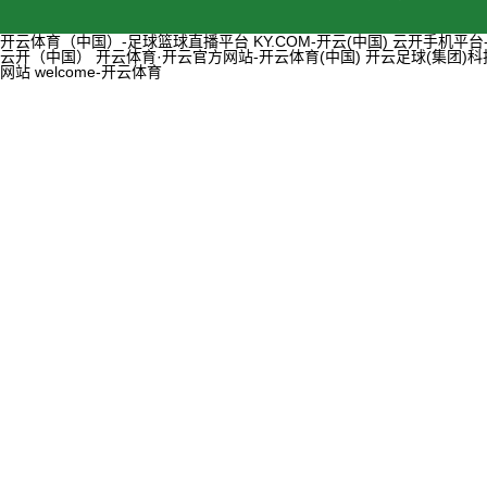
开云体育（中国）-足球篮球直播平台
KY.COM-开云(中国)
云开手机平台
云开（中国）
开云体育·开云官方网站-开云体育(中国)
开云足球(集团)
网站
welcome-开云体育