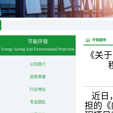
环保服务
节能环保
Energy Saving And Environmental Protection
《关于
公司简介
资质荣誉
行业地位
近日
专业团队
担的《