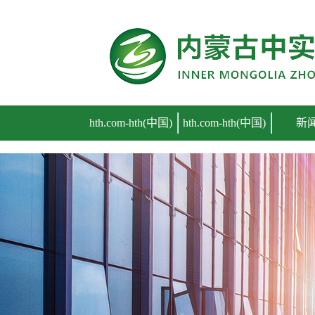
hth.com
hth.com-hth(中国)
hth.com-hth(中国)
新